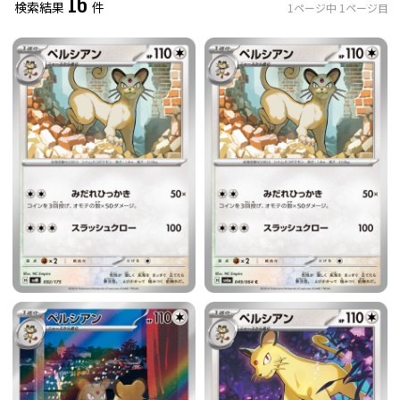
16
検索結果
件
1
ページ中
1
ページ目
レアリティ
0
件選択中
ミラー仕様のカード
0
件選択中