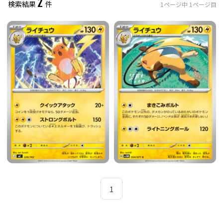
2
検索結果
件
1
ページ中
1
ページ目
レアリティ
0
件選択中
ミラー仕様のカード
0
件選択中
1