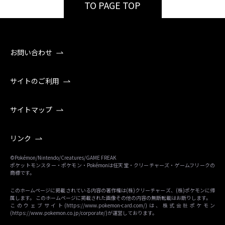
TO PAGE TOP
お問い合わせ
サイトのご利用
サイトマップ
リンク
©Pokémon/Nintendo/Creatures/GAME FREAK
ポケットモンスター・ポケモン・Pokémonは任天堂・クリーチャーズ・ゲームフリークの
商標です。
このホームページに掲載されている内容の著作権は(株)クリーチャーズ、(株)ポケモンに帰
属します。 このホームページに掲載された画像その他の内容の無断転載はお断りします。
このウェブサイト(
https://www.pokemon-card.com/
)は、株式会社ポケモン
(
https://www.pokemon.co.jp/corporate/
)が運営しております。