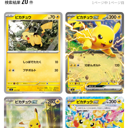
20
検索結果
件
1
ページ中
1
ページ目
レアリティ
0
件選択中
ミラー仕様のカード
0
件選択中