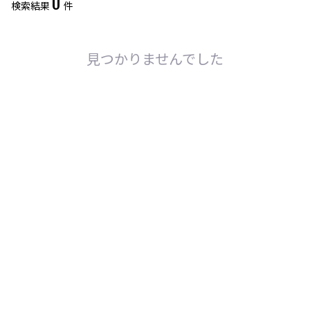
0
検索結果
件
レアリティ
0
件選択中
ミラー仕様のカード
0
件選択中
見つかりませんでした