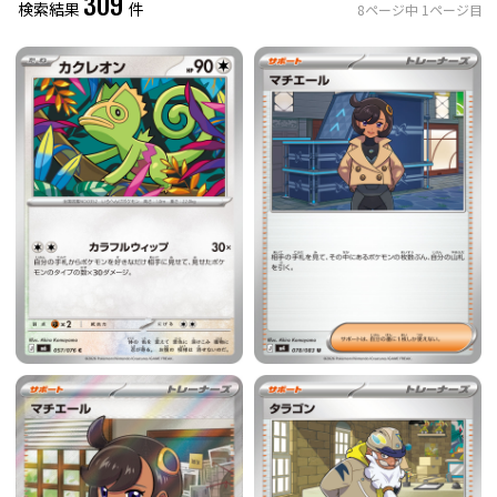
309
検索結果
件
8
ページ中
1
ページ目
レアリティ
0
件選択中
ミラー仕様のカード
0
件選択中