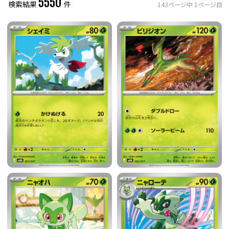
5550
検索結果
件
143
ページ中
1
ページ目
レアリティ
0
件選択中
ミラー仕様のカード
0
件選択中