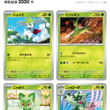
5550
検索結果
件
143
ページ中
1
ページ目
レアリティ
0
件選択中
ミラー仕様のカード
0
件選択中