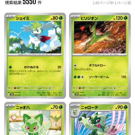
5550
検索結果
件
143
ページ中
1
ページ目
レアリティ
0
件選択中
ミラー仕様のカード
0
件選択中