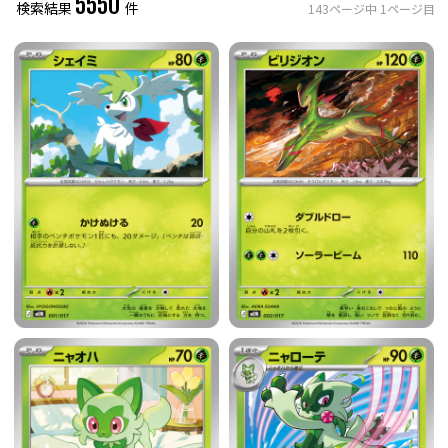
5550
検索結果
件
143
ページ中
1
ページ目
レアリティ
0
件選択中
ミラー仕様のカード
0
件選択中