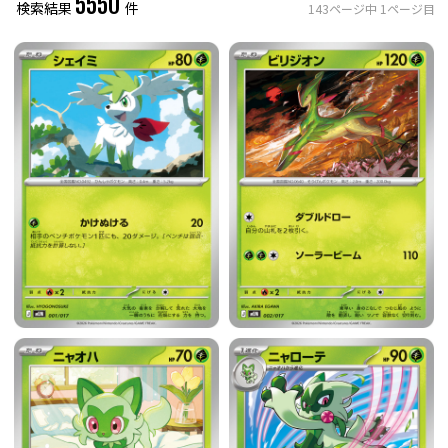
5550
検索結果
件
143
ページ中
1
ページ目
レアリティ
0
件選択中
ミラー仕様のカード
0
件選択中