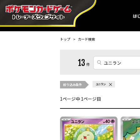
トップ
カード検索
13
件
絞り込み条件
ユニラン
1
ページ中
1
ページ目