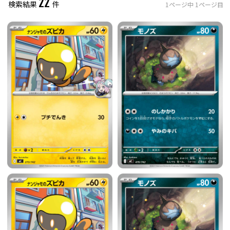
22
検索結果
件
1
ページ中
1
ページ目
レアリティ
0
件選択中
ミラー仕様のカード
0
件選択中