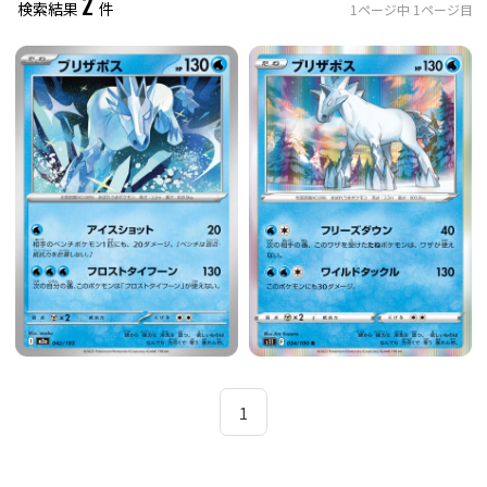
2
検索結果
件
1
ページ中
1
ページ目
レアリティ
0
件選択中
ミラー仕様のカード
0
件選択中
1