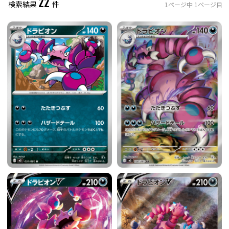
22
検索結果
件
1
ページ中
1
ページ目
レアリティ
0
件選択中
ミラー仕様のカード
0
件選択中