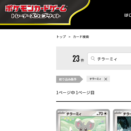
トップ
カード検索
23
件
絞り込み条件
チラーミィ
1
ページ中
1
ページ目