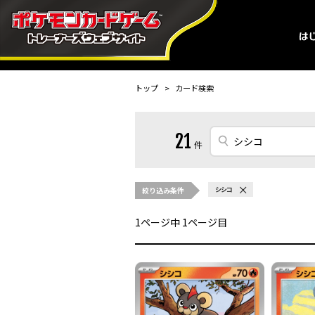
トップ
カード検索
21
件
絞り込み条件
シシコ
1
ページ中
1
ページ目