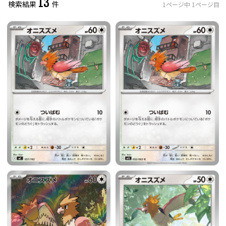
13
検索結果
件
1
ページ中
1
ページ目
レアリティ
0
件選択中
ミラー仕様のカード
0
件選択中