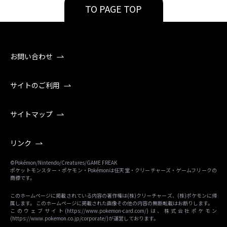
TO PAGE TOP
お問い合わせ
サイトのご利用
サイトマップ
リンク
©Pokémon/Nintendo/Creatures/GAME FREAK
ポケットモンスター・ポケモン・Pokémonは任天堂・クリーチャーズ・ゲームフリークの
商標です。
このホームページに掲載されている内容の著作権は(株)クリーチャーズ、(株)ポケモンに帰
属します。 このホームページに掲載された画像その他の内容の無断転載はお断りします。
このウェブサイト(
https://www.pokemon-card.com/
)は、株式会社ポケモン
(
https://www.pokemon.co.jp/corporate/
)が運営しております。