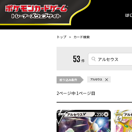
トップ
カード検索
53
件
絞り込み条件
アルセウス
2
ページ中
1
ページ目